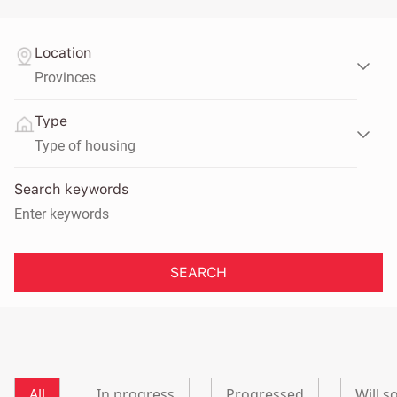
Location
Type
Search keywords
SEARCH
All
In progress
Progressed
Will 